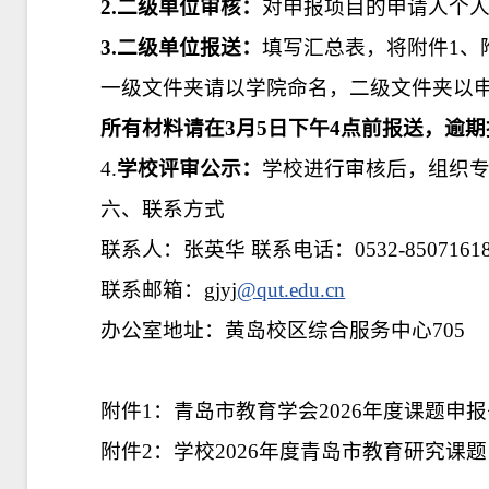
2.
二级单位
审核：
对申报项目的申请人个
3.
二级单位
报送：
填写汇总表，将附件1、附件
一级文件夹请以学院命名，二级文件夹以
所有材料请在
3
月
5
日下午4点
前
报送，逾期
4.
学校评审公示
：
学校进行审核后，组织
六、联系方式
联系人：张英华 联系电话：0532-8507161
联系邮箱：gjyj
@qut.edu.cn
办公室地址：黄岛校区综合服务中心705
附件1：青岛市教育学会2026年度课题申
附件2：学校2026年度青岛市教育研究课